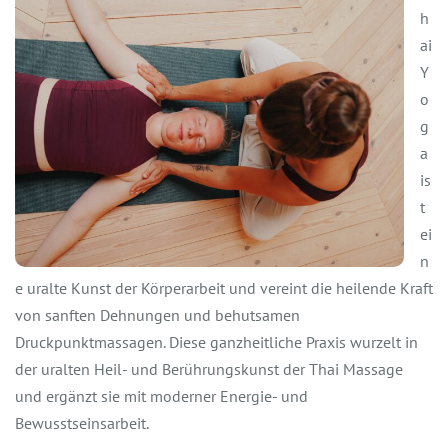
h
ai
Y
o
g
a
is
t
ei
n
e uralte Kunst der Körperarbeit und vereint die heilende Kraft
von sanften Dehnungen und behutsamen
Druckpunktmassagen. Diese ganzheitliche Praxis wurzelt in
der uralten Heil- und Berührungskunst der Thai Massage
und ergänzt sie mit moderner Energie- und
Bewusstseinsarbeit.