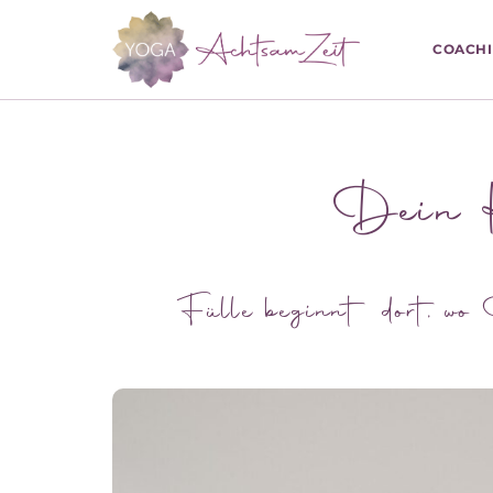
COACH
Dein Ko
Fülle beginnt dort, wo 