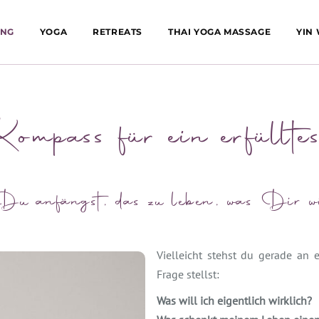
ING
YOGA
RETREATS
THAI YOGA MASSAGE
YIN
mpass für ein erfüllt
Du anfängst, das zu leben, was Dir w
Vielleicht stehst du gerade an
Frage stellst:
Was will ich eigentlich wirklich?