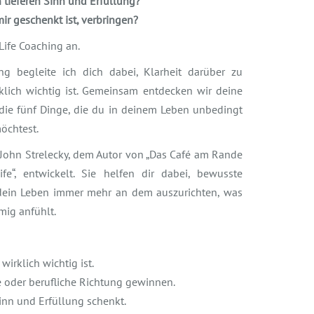
tieferen Sinn und Erfüllung?
mir geschenkt ist, verbringen?
Life Coaching an.
ng begleite ich dich dabei, Klarheit darüber zu
klich wichtig ist. Gemeinsam entdecken wir deine
 die fünf Dinge, die du in deinem Leben unbedingt
öchtest.
 John Strelecky, dem Autor von „Das Café am Rande
fe“, entwickelt. Sie helfen dir dabei, bewusste
dein Leben immer mehr an dem auszurichten, was
mig anfühlt.
irklich wichtig ist.
e oder berufliche Richtung gewinnen.
nn und Erfüllung schenkt.